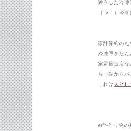
独立した冷凍
（´∀｀）今
家計節約のた
冷凍庫をだん
家電量販店な
片っ端からバ
これは
人とし
er">作り物