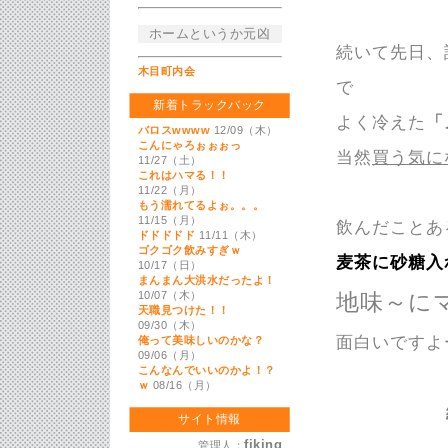
ホームというか元凶
続いて先日、
木目町内会
で
新着トラックバック
よく冷えた
「
バロスwwww
12/09（木）
こんにゃろぉぉぉっ
当然
買う気に
11/27（土）
これはハマる！！
11/22（月）
もう濡れてるよぉ。。。
11/15（月）
飲んだことあ
ドドドドド
11/11（木）
ゴクゴク飲みすぎｗ
麦茶に砂糖入
10/17（日）
まんまん大洪水だったよ！
10/07（木）
地味～に
天職見つけた！！
09/30（木）
面白いですよ
俺って美味しいのかな？
09/06（月）
こんなんでいいのかよ！？
ｗ
08/16（月）
サイト情報
fiking
管理人：