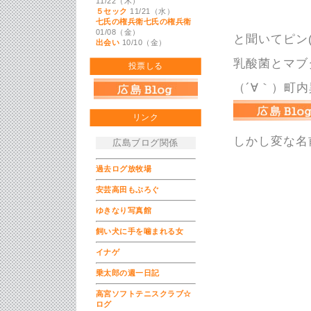
11/22（木）
５セック
11/21（水）
七氏の権兵衛七氏の権兵衛
01/08（金）
と聞いてピン
出会い
10/10（金）
乳酸菌とマブ
投票しる
（´∀｀）町
リンク
しかし変な名
広島ブログ関係
過去ログ放牧場
安芸高田もぶろぐ
ゆきなり写真館
飼い犬に手を噛まれる女
イナゲ
乗太郎の週一日記
高宮ソフトテニスクラブ☆
ログ