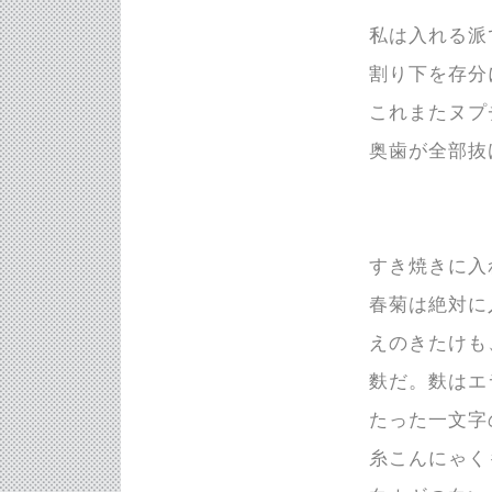
私は入れる派
割り下を存分
これまたヌプ
奥歯が全部抜
すき焼きに入
春菊は絶対に
えのきたけも
麩だ。麩はエ
たった一文字
糸こんにゃく