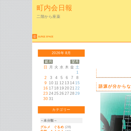
町内会日報
二階から座薬
2026年 8月
日
月
火
水
木
金
土
1
2
3
4
5
6
7
8
9
10
11
12
13
14
15
語源が分から
16
17
18
19
20
21
22
23
24
25
26
27
28
29
30
31
カテゴリー
～未分類～
グルメ ぐるめ
(28)