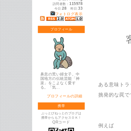
115978
訪問者数：
28
33
今日:
昨日:
フォトログ表示
プロフィール
鼻息の荒い婦女子。中
国地方の伝統芸能「神
楽」をこよなく愛す
ある意味トラ
る。「気...
挑発的な罠で
プロフィールの詳細
携帯
ぶっとびねっとのブログは
携帯からもアクセスＯＫ！
QRコード
例えば