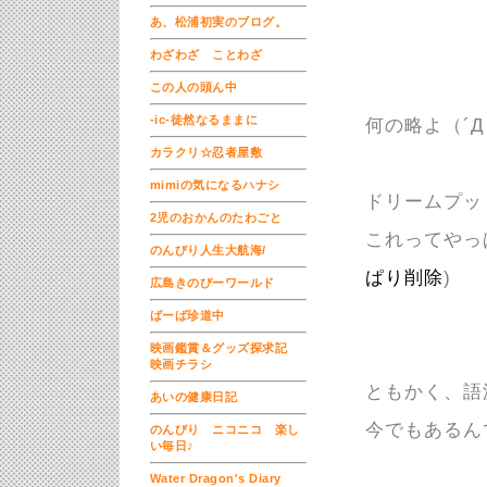
あ、松浦初実のブログ。
わざわざ ことわざ
この人の頭ん中
-ic-徒然なるままに
何の略よ（´
カラクリ☆忍者屋敷
mimiの気になるハナシ
ドリームプッ
2児のおかんのたわごと
これってやっ
のんびり人生大航海/
ぱり削除
)
広島きのぴーワールド
ばーば珍道中
映画鑑賞＆グッズ探求記
映画チラシ
ともかく、語
あいの健康日記
今でもあるん
のんびり ニコニコ 楽し
い毎日♪
Water Dragon's Diary