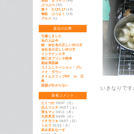
妄想 もうそう
(46)
ぶつぶつ
(52)
旅々 たびたび
(14)
物欲 ぶつよく
(10)
グルメ
(1)
最近の記事
引越しました
あの人は今
続・会社名の正しい付け方
会社名の正しい付け方
メンテナンス中
第三次プリンタ戦争
副会長語録
コミュニケーション・ブレ
イク・ダウン
タイムスリップ80' in 広
島
語源が分からない
いきなりです
新着コメント
たくつか
05/07（日）
白人フェチ
04/27（土）
滑るマン
04/11（木）
九州男児
04/09（火）
イチモツオ
04/07（日）
シルラ
01/15（火）
巫女巫女なーす