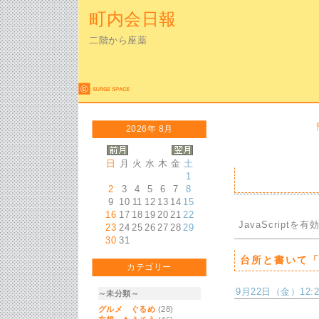
町内会日報
二階から座薬
2026年 8月
日
月
火
水
木
金
土
1
2
3
4
5
6
7
8
9
10
11
12
13
14
15
16
17
18
19
20
21
22
JavaScriptを
有
23
24
25
26
27
28
29
30
31
台所と書いて
カテゴリー
9月22日（金）12:21
～未分類～
グルメ ぐるめ
(28)