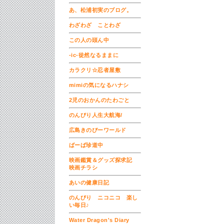
あ、松浦初実のブログ。
わざわざ ことわざ
この人の頭ん中
-ic-徒然なるままに
カラクリ☆忍者屋敷
mimiの気になるハナシ
2児のおかんのたわごと
のんびり人生大航海/
広島きのぴーワールド
ばーば珍道中
映画鑑賞＆グッズ探求記
映画チラシ
あいの健康日記
のんびり ニコニコ 楽し
い毎日♪
Water Dragon's Diary