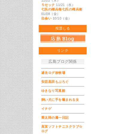
11/22（木）
５セック
11/21（水）
七氏の権兵衛七氏の権兵衛
01/08（金）
出会い
10/10（金）
投票しる
リンク
広島ブログ関係
過去ログ放牧場
安芸高田もぶろぐ
ゆきなり写真館
飼い犬に手を噛まれる女
イナゲ
乗太郎の週一日記
高宮ソフトテニスクラブ☆
ログ