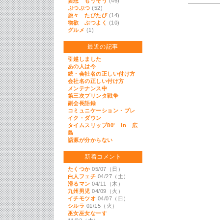
妄想 もうそう
(46)
ぶつぶつ
(52)
旅々 たびたび
(14)
物欲 ぶつよく
(10)
グルメ
(1)
最近の記事
引越しました
あの人は今
続・会社名の正しい付け方
会社名の正しい付け方
メンテナンス中
第三次プリンタ戦争
副会長語録
コミュニケーション・ブレ
イク・ダウン
タイムスリップ80' in 広
島
語源が分からない
新着コメント
たくつか
05/07（日）
白人フェチ
04/27（土）
滑るマン
04/11（木）
九州男児
04/09（火）
イチモツオ
04/07（日）
シルラ
01/15（火）
巫女巫女なーす