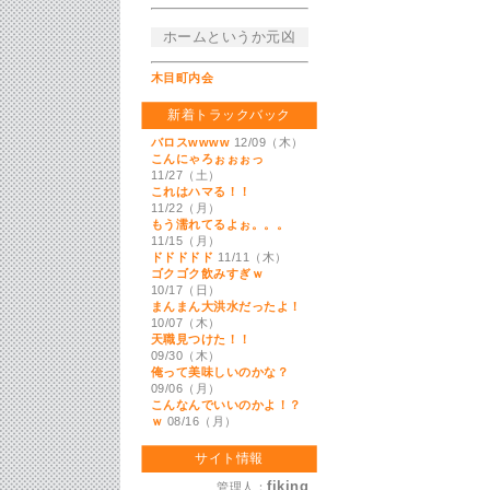
ホームというか元凶
木目町内会
新着トラックバック
バロスwwww
12/09（木）
こんにゃろぉぉぉっ
11/27（土）
これはハマる！！
11/22（月）
もう濡れてるよぉ。。。
11/15（月）
ドドドドド
11/11（木）
ゴクゴク飲みすぎｗ
10/17（日）
まんまん大洪水だったよ！
10/07（木）
天職見つけた！！
09/30（木）
俺って美味しいのかな？
09/06（月）
こんなんでいいのかよ！？
ｗ
08/16（月）
サイト情報
fiking
管理人：