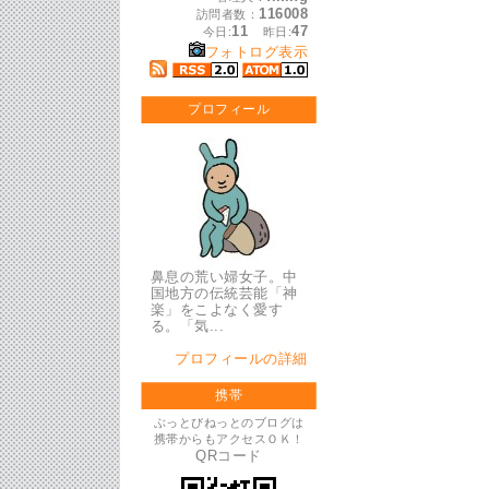
116008
訪問者数：
11
47
今日:
昨日:
フォトログ表示
プロフィール
鼻息の荒い婦女子。中
国地方の伝統芸能「神
楽」をこよなく愛す
る。「気...
プロフィールの詳細
携帯
ぶっとびねっとのブログは
携帯からもアクセスＯＫ！
QRコード