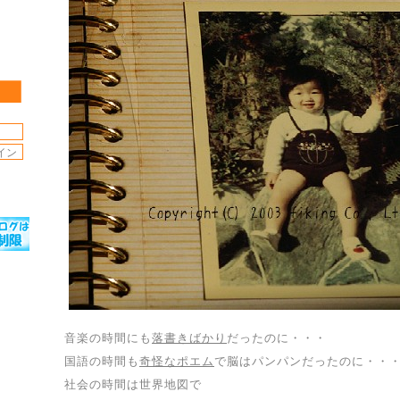
音楽の時間にも
落書きばかり
だったのに・・・
国語の時間も
奇怪なポエム
で脳はパンパンだったのに・・
社会の時間は世界地図で