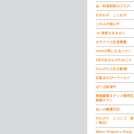
あ、松浦初実のブログ。
わざわざ ことわざ
この人の頭ん中
-ic-徒然なるままに
カラクリ☆忍者屋敷
mimiの気になるハナシ
2児のおかんのたわごと
のんびり人生大航海/
広島きのぴーワールド
ばーば珍道中
映画鑑賞＆グッズ探求
映画チラシ
あいの健康日記
のんびり ニコニコ 楽
い毎日♪
Water Dragon's Diary