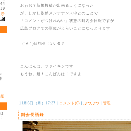
944
おぉお？新規投稿が出来るようになった
39
:
が、しかし依然メンテナンス中とのことで
表示
「コメントがつけれねい」状態の町内会日報ですが
広島ブログでの順位がえらいことになっとります
（´∀｀)目指せ！3ケタ？
こんばんは。ファイキンです
もうね。超！こんばんは！ですよ
中
神
詳細
11月6日（月）17:37 |
コメント(0)
|
ぶつぶつ
|
管理
グは
副会長語録
Ｋ！