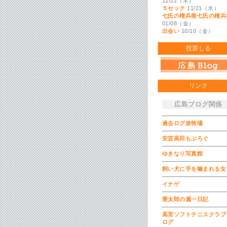
11/22（木）
５セック
11/21（水）
七氏の権兵衛七氏の権兵
01/08（金）
出会い
10/10（金）
投票しる
リンク
広島ブログ関係
過去ログ放牧場
安芸高田もぶろぐ
ゆきなり写真館
飼い犬に手を噛まれる女
イナゲ
乗太郎の週一日記
高宮ソフトテニスクラブ
ログ