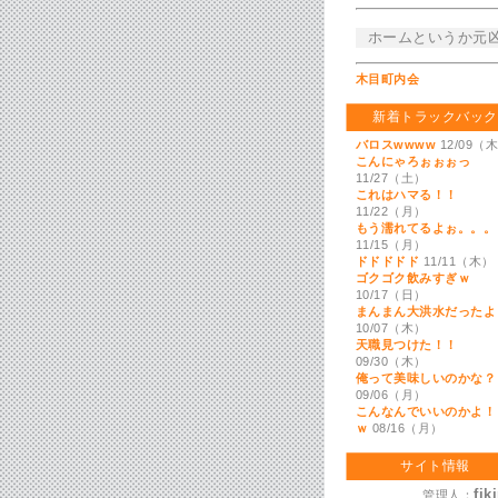
ホームというか元
木目町内会
新着トラックバック
バロスwwww
12/09（
こんにゃろぉぉぉっ
11/27（土）
これはハマる！！
11/22（月）
もう濡れてるよぉ。。。
11/15（月）
ドドドドド
11/11（木）
ゴクゴク飲みすぎｗ
10/17（日）
まんまん大洪水だったよ
10/07（木）
天職見つけた！！
09/30（木）
俺って美味しいのかな？
09/06（月）
こんなんでいいのかよ！
ｗ
08/16（月）
サイト情報
fik
管理人：