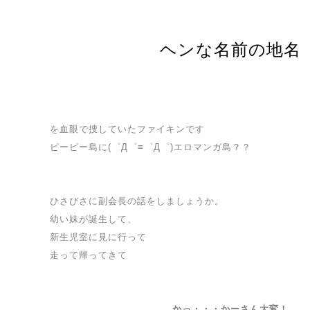
ヘンな名前の地名
を血眼で捜していたファイキンです
ピーピー島に(゜Д゜≡゜Д゜)エロマンガ島？？
ひさびさに副会長の話をしましょうか。
幼い妹が誕生して、
新生児室に見に行って
走って帰ってきて
かっ・・・かーさん大変！