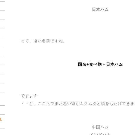
日本ハム
って、凄い名前ですね。
国名+食べ物＝日本ハム
ですよ？
記
・・と、ここらでまた悪い癖がムクムクと頭をもたげてきま
し
中国ハム
インドハム