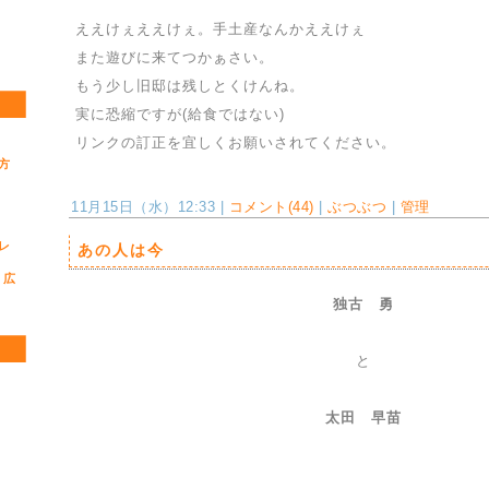
ええけぇええけぇ。手土産なんかええけぇ
また遊びに来てつかぁさい。
もう少し旧邸は残しとくけんね。
実に恐縮ですが(給食ではない)
リンクの訂正を宜しくお願いされてください。
方
11月15日（水）12:33 |
コメント(44)
|
ぶつぶつ
|
管理
レ
あの人は今
 広
独古 勇
と
太田 早苗