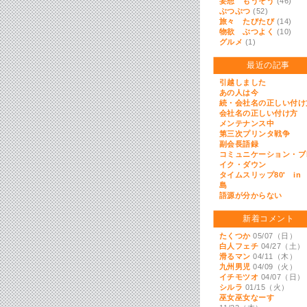
妄想 もうそう
(46)
ぶつぶつ
(52)
旅々 たびたび
(14)
物欲 ぶつよく
(10)
グルメ
(1)
最近の記事
引越しました
あの人は今
続・会社名の正しい付け
会社名の正しい付け方
メンテナンス中
第三次プリンタ戦争
副会長語録
コミュニケーション・ブ
イク・ダウン
タイムスリップ80' in
島
語源が分からない
新着コメント
たくつか
05/07（日）
白人フェチ
04/27（土）
滑るマン
04/11（木）
九州男児
04/09（火）
イチモツオ
04/07（日）
シルラ
01/15（火）
巫女巫女なーす