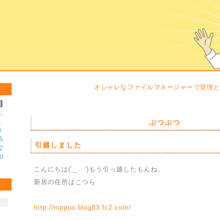
オシャレなファイルマネージャーで管理と
土
1
ぶつぶつ
8
5
引越しました
2
9
こんにちは(´_ゝ`)もう引っ越したもんね。
新居の住所はこつら
http://nippoo.blog83.fc2.com/