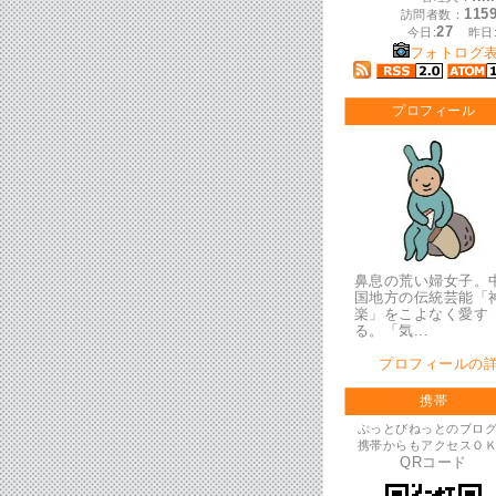
115
訪問者数：
27
今日:
昨日
フォトログ
プロフィール
鼻息の荒い婦女子。
国地方の伝統芸能「
楽」をこよなく愛す
る。「気...
プロフィールの
携帯
ぶっとびねっとのブロ
携帯からもアクセスＯ
QRコード