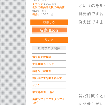
11/22（木）
５セック
11/21（水）
というのを狙
七氏の権兵衛七氏の権兵衛
01/08（金）
挑発的ですね
出会い
10/10（金）
例えばですよ
投票しる
リンク
広島ブログ関係
過去ログ放牧場
安芸高田もぶろぐ
ゆきなり写真館
飼い犬に手を噛まれる女
イナゲ
乗太郎の週一日記
音だけ聞くと
高宮ソフトテニスクラブ☆
ログ
を想像しがち