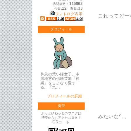
115962
訪問者数：
12
33
今日:
昨日:
フォトログ表示
これってどー
プロフィール
鼻息の荒い婦女子。中
国地方の伝統芸能「神
楽」をこよなく愛す
る。「気...
プロフィールの詳細
携帯
ぶっとびねっとのブログは
みたいな'`,、 (
携帯からもアクセスＯＫ！
QRコード