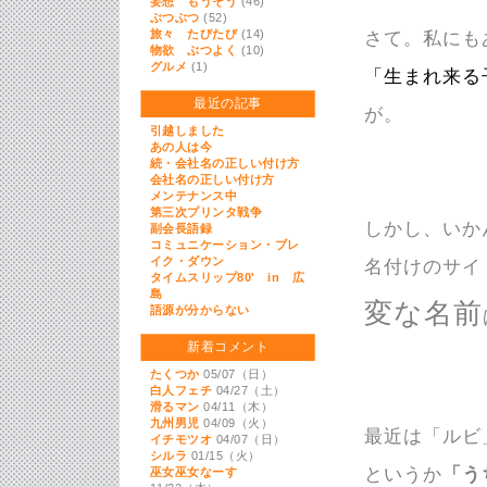
妄想 もうそう
(46)
ぶつぶつ
(52)
旅々 たびたび
(14)
さて。私にも
物欲 ぶつよく
(10)
グルメ
(1)
「生まれ来る
最近の記事
が。
引越しました
あの人は今
続・会社名の正しい付け方
会社名の正しい付け方
メンテナンス中
第三次プリンタ戦争
しかし、いか
副会長語録
コミュニケーション・ブレ
イク・ダウン
名付けのサイ
タイムスリップ80' in 広
島
変な名前
語源が分からない
新着コメント
たくつか
05/07（日）
白人フェチ
04/27（土）
滑るマン
04/11（木）
九州男児
04/09（火）
最近は「ルビ
イチモツオ
04/07（日）
シルラ
01/15（火）
というか
「う
巫女巫女なーす