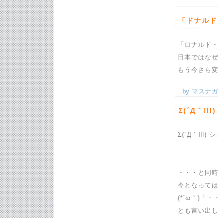
「ドナルド
「ロナルド
日本ではな
もう今さら
by マスナガ
Σ(´Д｀ll
Σ(´Д｀ll
・・・と同
今となって
(*´ω｀)
とも言い出