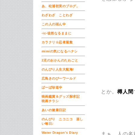
あ、松浦初実のブログ。
わざわざ ことわざ
この人の頭ん中
-ic-徒然なるままに
カラクリ☆忍者屋敷
mimiの気になるハナシ
2児のおかんのたわごと
のんびり人生大航海/
広島きのぴーワールド
ばーば珍道中
とか。
樽人間
映画鑑賞＆グッズ探求記
映画チラシ
あいの健康日記
のんびり ニコニコ 楽し
い毎日♪
Water Dragon's Diary
まぁ、人の名