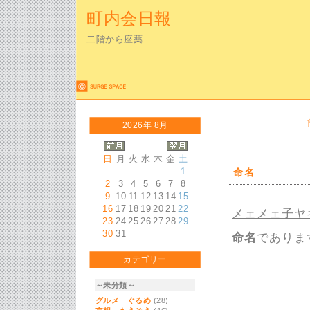
町内会日報
二階から座薬
2026年 8月
日
月
火
水
木
金
土
1
命名
2
3
4
5
6
7
8
9
10
11
12
13
14
15
16
17
18
19
20
21
22
メェメェ子ヤ
23
24
25
26
27
28
29
30
31
命名
でありま
カテゴリー
～未分類～
グルメ ぐるめ
(28)