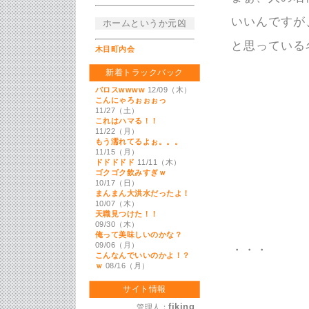
いいんですが
ホームというか元凶
と思っている
木目町内会
新着トラックバック
バロスwwww
12/09（木）
こんにゃろぉぉぉっ
11/27（土）
これはハマる！！
11/22（月）
もう濡れてるよぉ。。。
11/15（月）
ドドドドド
11/11（木）
ゴクゴク飲みすぎｗ
10/17（日）
まんまん大洪水だったよ！
10/07（木）
天職見つけた！！
09/30（木）
俺って美味しいのかな？
09/06（月）
・・・
こんなんでいいのかよ！？
ｗ
08/16（月）
サイト情報
fiking
管理人：