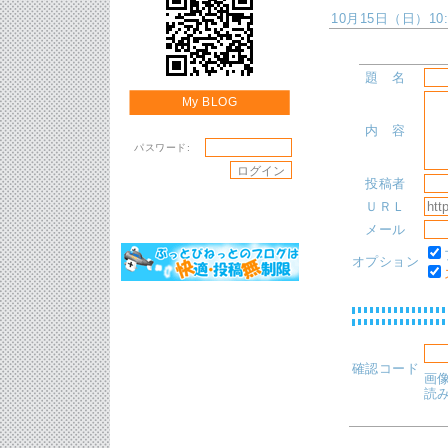
10月15日（日）10:2
題 名
My BLOG
内 容
パスワード:
投稿者
ＵＲＬ
メール
オプション
確認コード
画
読