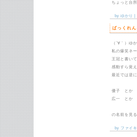
ちょっと台所
by ゆかり | 
ばっくれん
（´∀｀）ゆ
私の爆笑ネ
王冠と書い
感動すら覚
最近では逆
優子 とか
広一 とか
の名前を見る
by ファイキン