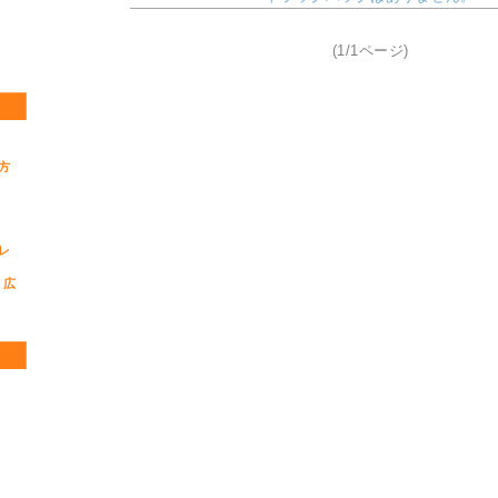
(1/1ページ)
方
レ
 広