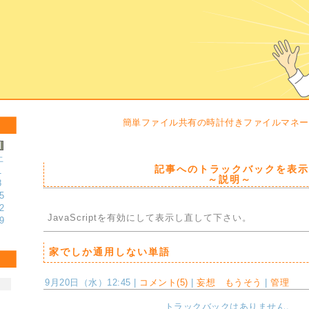
簡単ファイル共有の時計付きファイルマネー
土
記事へのトラックバックを表示
1
～説明～
8
5
2
JavaScriptを
有効にして
表示し直して下さい。
9
家でしか通用しない単語
9月20日（水）12:45 |
コメント(5)
|
妄想 もうそう
|
管理
トラックバックはありません。