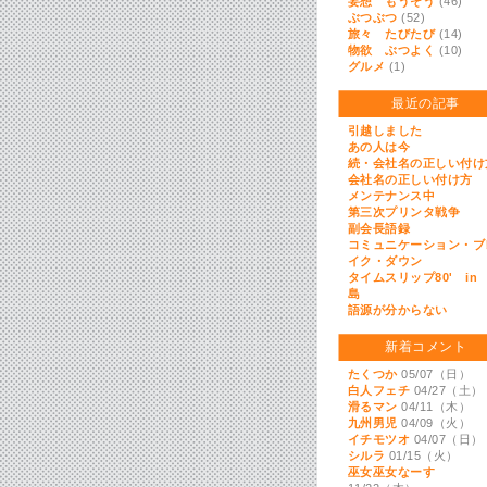
妄想 もうそう
(46)
ぶつぶつ
(52)
旅々 たびたび
(14)
物欲 ぶつよく
(10)
グルメ
(1)
最近の記事
引越しました
あの人は今
続・会社名の正しい付け
会社名の正しい付け方
メンテナンス中
第三次プリンタ戦争
副会長語録
コミュニケーション・ブ
イク・ダウン
タイムスリップ80' in
島
語源が分からない
新着コメント
たくつか
05/07（日）
白人フェチ
04/27（土）
滑るマン
04/11（木）
九州男児
04/09（火）
イチモツオ
04/07（日）
シルラ
01/15（火）
巫女巫女なーす