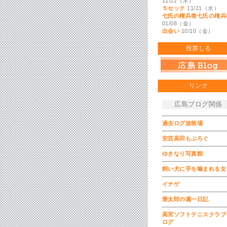
11/22（木）
５セック
11/21（水）
七氏の権兵衛七氏の権兵
01/08（金）
出会い
10/10（金）
投票しる
リンク
広島ブログ関係
過去ログ放牧場
安芸高田もぶろぐ
ゆきなり写真館
飼い犬に手を噛まれる女
イナゲ
乗太郎の週一日記
高宮ソフトテニスクラブ
ログ