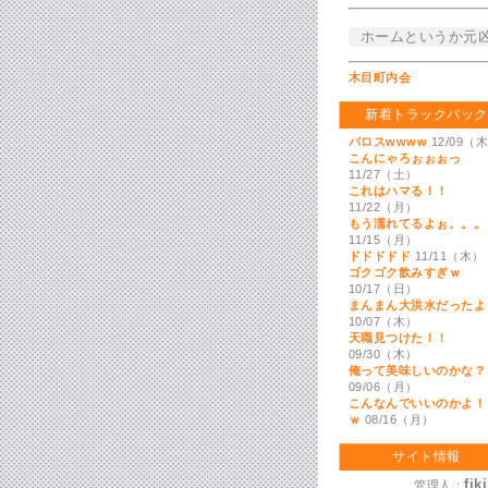
ホームというか元
木目町内会
新着トラックバック
バロスwwww
12/09（
こんにゃろぉぉぉっ
11/27（土）
これはハマる！！
11/22（月）
もう濡れてるよぉ。。。
11/15（月）
ドドドドド
11/11（木）
ゴクゴク飲みすぎｗ
10/17（日）
まんまん大洪水だったよ
10/07（木）
天職見つけた！！
09/30（木）
俺って美味しいのかな？
09/06（月）
こんなんでいいのかよ！
ｗ
08/16（月）
サイト情報
fik
管理人：