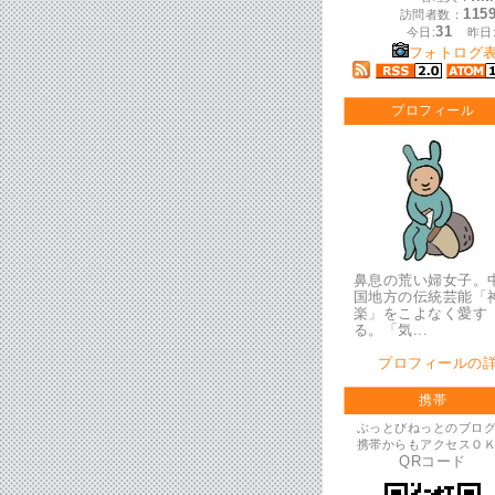
115
訪問者数：
31
今日:
昨日
フォトログ
プロフィール
鼻息の荒い婦女子。
国地方の伝統芸能「
楽」をこよなく愛す
る。「気...
プロフィールの
携帯
ぶっとびねっとのブロ
携帯からもアクセスＯ
QRコード