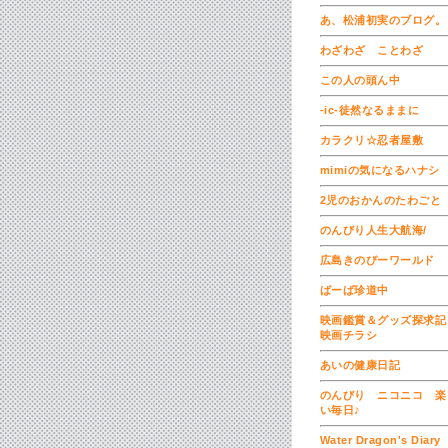
あ、松浦初実のブログ。
わざわざ ことわざ
この人の頭ん中
-ic-徒然なるままに
カラクリ☆忍者屋敷
mimiの気になるハナシ
2児のおかんのたわごと
のんびり人生大航海/
広島きのぴーワールド
ばーば珍道中
映画鑑賞＆グッズ探求
映画チラシ
あいの健康日記
のんびり ニコニコ 楽
い毎日♪
Water Dragon's Diary