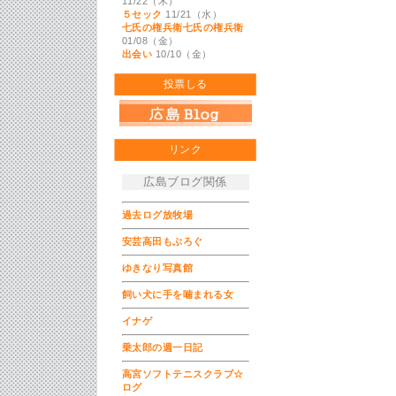
11/22（木）
５セック
11/21（水）
七氏の権兵衛七氏の権兵衛
01/08（金）
出会い
10/10（金）
投票しる
リンク
広島ブログ関係
過去ログ放牧場
安芸高田もぶろぐ
ゆきなり写真館
飼い犬に手を噛まれる女
イナゲ
乗太郎の週一日記
高宮ソフトテニスクラブ☆
ログ