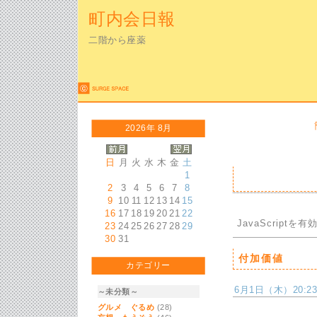
町内会日報
二階から座薬
2026年 8月
日
月
火
水
木
金
土
1
2
3
4
5
6
7
8
9
10
11
12
13
14
15
16
17
18
19
20
21
22
JavaScriptを
有
23
24
25
26
27
28
29
30
31
付加価値
カテゴリー
6月1日（木）20:23 
～未分類～
グルメ ぐるめ
(28)