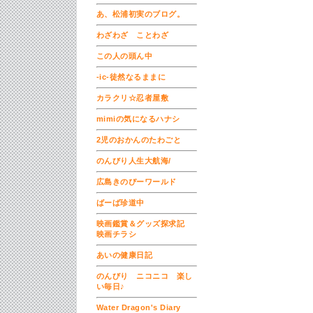
あ、松浦初実のブログ。
わざわざ ことわざ
この人の頭ん中
-ic-徒然なるままに
カラクリ☆忍者屋敷
mimiの気になるハナシ
2児のおかんのたわごと
のんびり人生大航海/
広島きのぴーワールド
ばーば珍道中
映画鑑賞＆グッズ探求記
映画チラシ
あいの健康日記
のんびり ニコニコ 楽し
い毎日♪
Water Dragon's Diary