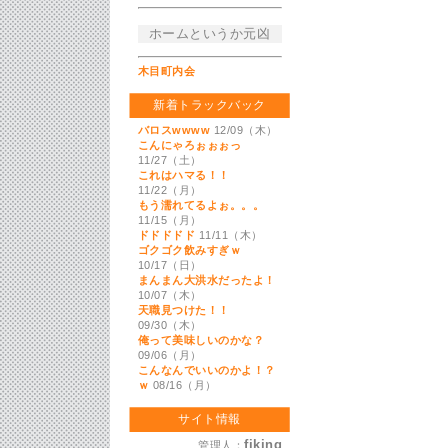
ホームというか元凶
木目町内会
新着トラックバック
バロスwwww
12/09（木）
こんにゃろぉぉぉっ
11/27（土）
これはハマる！！
11/22（月）
もう濡れてるよぉ。。。
11/15（月）
ドドドドド
11/11（木）
ゴクゴク飲みすぎｗ
10/17（日）
まんまん大洪水だったよ！
10/07（木）
天職見つけた！！
09/30（木）
俺って美味しいのかな？
09/06（月）
こんなんでいいのかよ！？
ｗ
08/16（月）
サイト情報
fiking
管理人：