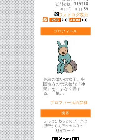
115918
訪問者数：
1
39
今日:
昨日:
フォトログ表示
プロフィール
鼻息の荒い婦女子。中
国地方の伝統芸能「神
楽」をこよなく愛す
る。「気...
プロフィールの詳細
携帯
ぶっとびねっとのブログは
携帯からもアクセスＯＫ！
QRコード