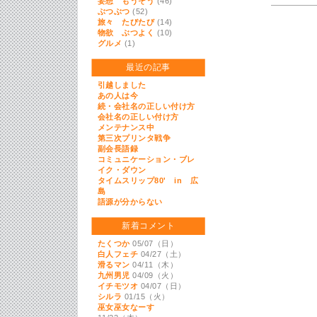
妄想 もうそう
(46)
ぶつぶつ
(52)
旅々 たびたび
(14)
物欲 ぶつよく
(10)
グルメ
(1)
最近の記事
引越しました
あの人は今
続・会社名の正しい付け方
会社名の正しい付け方
メンテナンス中
第三次プリンタ戦争
副会長語録
コミュニケーション・ブレ
イク・ダウン
タイムスリップ80' in 広
島
語源が分からない
新着コメント
たくつか
05/07（日）
白人フェチ
04/27（土）
滑るマン
04/11（木）
九州男児
04/09（火）
イチモツオ
04/07（日）
シルラ
01/15（火）
巫女巫女なーす