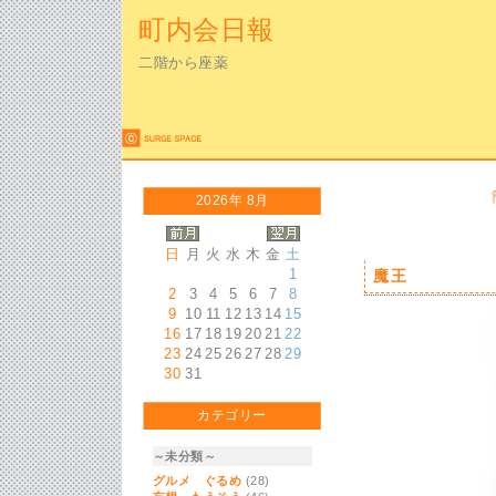
町内会日報
二階から座薬
2026年 8月
日
月
火
水
木
金
土
1
魔王
2
3
4
5
6
7
8
9
10
11
12
13
14
15
16
17
18
19
20
21
22
23
24
25
26
27
28
29
30
31
カテゴリー
～未分類～
グルメ ぐるめ
(28)