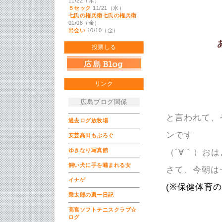
11/22（木）
５セック
11/21（水）
七氏の権兵衛七氏の権兵衛
01/08（金）
出会い
10/10（金）
投票しる
リンク
広島ブログ関係
と言われて、
過去ログ放牧場
ンです
安芸高田もぶろぐ
ゆきなり写真館
（´∀｀）お
飼い犬に手を噛まれる女
さて、今朝は
イナゲ
(※保健体育
乗太郎の週一日記
高宮ソフトテニスクラブ☆
ログ