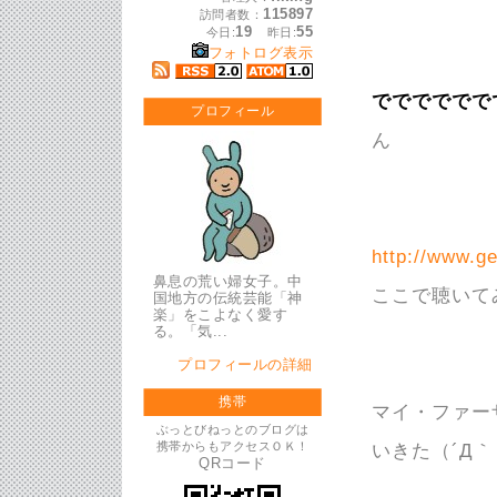
115897
訪問者数：
19
55
今日:
昨日:
フォトログ表示
でででででで
プロフィール
ん
http://www.g
鼻息の荒い婦女子。中
ここで聴いて
国地方の伝統芸能「神
楽」をこよなく愛す
る。「気...
プロフィールの詳細
携帯
マイ・ファー
ぶっとびねっとのブログは
携帯からもアクセスＯＫ！
いきた（´Д
QRコード