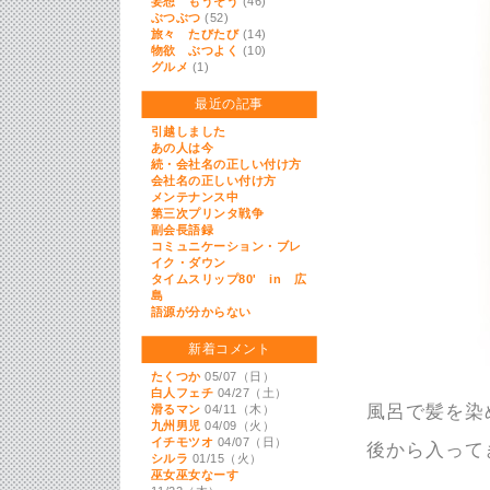
妄想 もうそう
(46)
ぶつぶつ
(52)
旅々 たびたび
(14)
物欲 ぶつよく
(10)
グルメ
(1)
最近の記事
引越しました
あの人は今
続・会社名の正しい付け方
会社名の正しい付け方
メンテナンス中
第三次プリンタ戦争
副会長語録
コミュニケーション・ブレ
イク・ダウン
タイムスリップ80' in 広
島
語源が分からない
新着コメント
たくつか
05/07（日）
白人フェチ
04/27（土）
風呂で髪を染
滑るマン
04/11（木）
九州男児
04/09（火）
イチモツオ
04/07（日）
後から入ってき
シルラ
01/15（火）
巫女巫女なーす