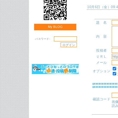
10月6日（金）09:46
題 名
My BLOG
内 容
パスワード:
投稿者
ＵＲＬ
メール
オプション
確認コード
画
読