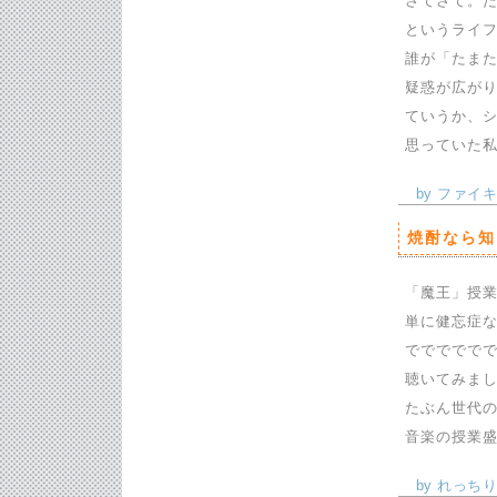
さてさて。
というライ
誰が「たま
疑惑が広が
ていうか、
思っていた
by ファイキン
焼酎なら知
「魔王」授
単に健忘症
ででででで
聴いてみま
たぶん世代
音楽の授業
by れっちり