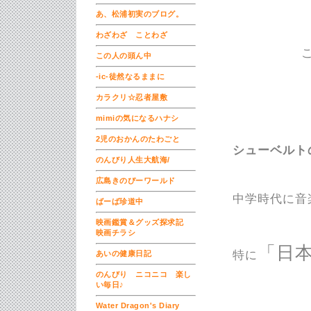
あ、松浦初実のブログ。
わざわざ ことわざ
この人の頭ん中
-ic-徒然なるままに
カラクリ☆忍者屋敷
mimiの気になるハナシ
2児のおかんのたわごと
シューベルト
のんびり人生大航海/
広島きのぴーワールド
中学時代に音
ばーば珍道中
映画鑑賞＆グッズ探求記
映画チラシ
「日
特に
あいの健康日記
のんびり ニコニコ 楽し
い毎日♪
Water Dragon's Diary