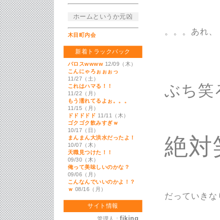
ホームというか元凶
。。。あれ、
木目町内会
新着トラックバック
バロスwwww
12/09（木）
こんにゃろぉぉぉっ
11/27（土）
ぶち笑
これはハマる！！
11/22（月）
もう濡れてるよぉ。。。
11/15（月）
ドドドドド
11/11（木）
ゴクゴク飲みすぎｗ
10/17（日）
絶対
まんまん大洪水だったよ！
10/07（木）
天職見つけた！！
09/30（木）
俺って美味しいのかな？
09/06（月）
こんなんでいいのかよ！？
ｗ
08/16（月）
だっていきな
サイト情報
fiking
管理人：