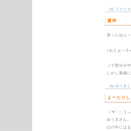
by ファイキン
魔神
習ったねぇ～
♪おとぉ～さ
って部分が
しかし最後
by ゆう太 | 
よーたりし
（´∀｀）う
ゆう太さん
口の中には