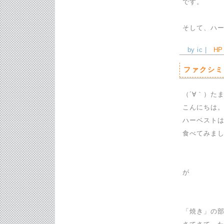
です。
そして、ハ
by ic |
HP
ファクシミ
（´∀｀）た
こんにちは。
ハーベストは
食べてみま
が
「焼き」の