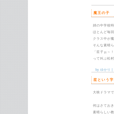
魔王の子
姉の中学校
ほとんど毎
クラス中が
そんな素晴
「笙子ぉ～
って叫ぶ松村
by ゆかり | 
笙という字
大映ドラマで
何はさてお
素晴らしい