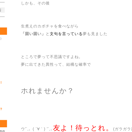
しかも、その後
凶
生煮えのカボチャを食べながら
「固い固い」
と
文句を言っている
夢も見ました
木）
ところで夢って不思議ですよね。
夢に出てきた異性って、結構な確率で
！
ホれませんか？
？
友よ！待っとれ。
ウ'`,､ ( ´∀｀) '`,､
(ガラガラ
ing