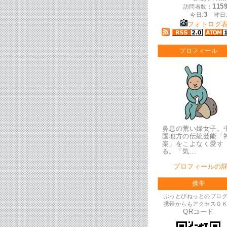
115
訪問者数：
3
今日:
昨日
フォトログ
プロフィール
鼻息の荒い婦女子。
国地方の伝統芸能「
楽」をこよなく愛す
る。「気...
プロフィールの
携帯
ぶっとびねっとのブロ
携帯からもアクセスＯ
QRコード