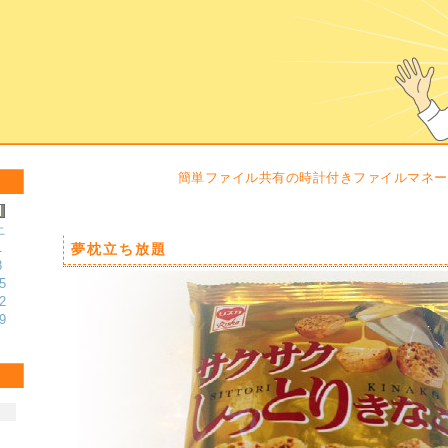
簡単ファイル共有の時計付きファイルマネー
土
1
夢枕立ち放題
8
5
2
9