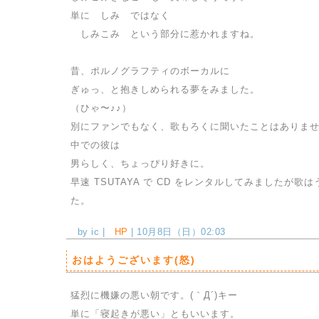
単に しみ ではなく
しみこみ という部分に惹かれますね。
昔、ポルノグラフティのボーカルに
ぎゅっ、と抱きしめられる夢をみました。
（ひゃ〜♪♪）
別にファンでもなく、歌もろくに聞いたことはありま
中での彼は
男らしく、ちょっぴり好きに。
早速 TSUTAYA で CD をレンタルしてみましたが歌
た。
by ic |
HP
| 10月8日（日）02:03
おはようございます(怒)
猛烈に機嫌の悪い朝です。(｀Д´)キー
単に「寝起きが悪い」ともいいます。