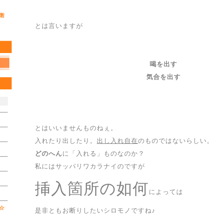
衛
とは言いますが
喝を出す
気合を出す
とはいいませんものねぇ。
入れたり出したり。
出し入れ自在
のものではないらしい。
どのへん
に「入れる」ものなのか？
私にはサッパリワカラナイのですが
挿入箇所の如何
によっては
☆
是非ともお断りしたいシロモノですね♪