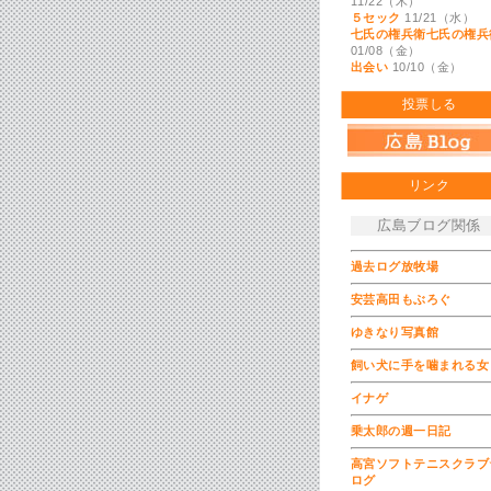
11/22（木）
５セック
11/21（水）
七氏の権兵衛七氏の権兵
01/08（金）
出会い
10/10（金）
投票しる
リンク
広島ブログ関係
過去ログ放牧場
安芸高田もぶろぐ
ゆきなり写真館
飼い犬に手を噛まれる女
イナゲ
乗太郎の週一日記
高宮ソフトテニスクラブ
ログ