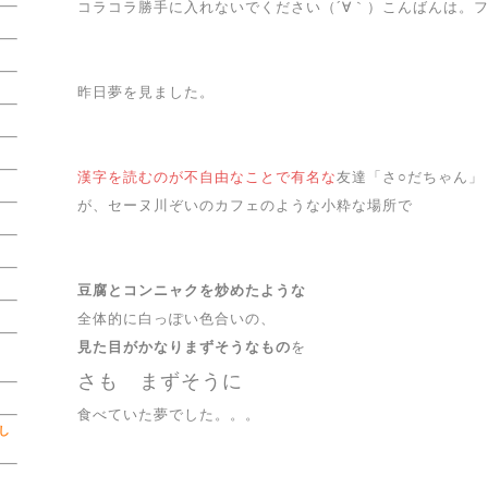
コラコラ勝手に入れないでください（´∀｀）こんばんは。
昨日夢を見ました。
漢字を読むのが不自由なことで有名な
友達「さ○だちゃん」
が、セーヌ川ぞいのカフェのような小粋な場所で
豆腐とコンニャクを炒めたような
全体的に白っぽい色合いの、
見た目がかなりまずそうなもの
を
記
さも まずそうに
食べていた夢でした。。。
し