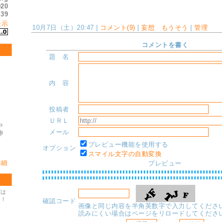
920
39
:
表示
10月7日（土）20:47 |
コメント(9)
|
妄想 もうそう
|
管理
コメントを書く
題 名
内 容
投稿者
ＵＲＬ
中
メール
神
プレビュー機能を使用する
オプション
スマイル文字の自動変換
詳細
プレビュー
グは
Ｋ！
確認コード
画像と同じ内容を半角英数字で入力してくださ
読みにくい場合はページをリロードしてくださ