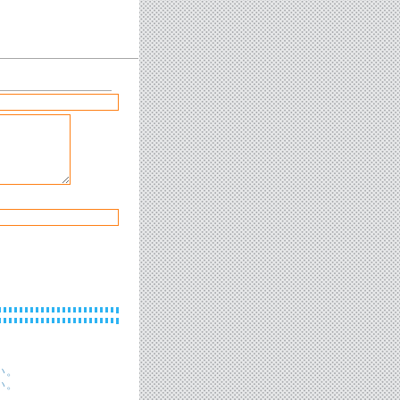
い。
い。