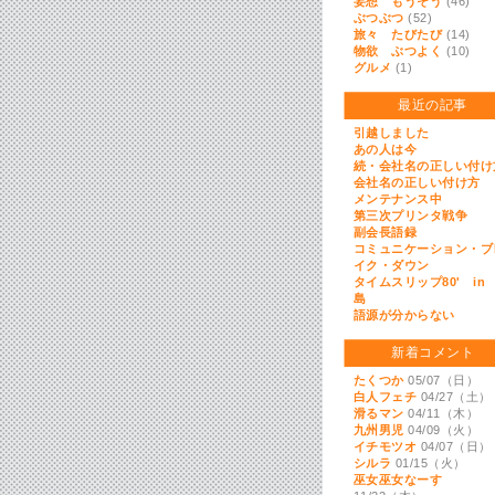
妄想 もうそう
(46)
ぶつぶつ
(52)
旅々 たびたび
(14)
物欲 ぶつよく
(10)
グルメ
(1)
最近の記事
引越しました
あの人は今
続・会社名の正しい付け
会社名の正しい付け方
メンテナンス中
第三次プリンタ戦争
副会長語録
コミュニケーション・ブ
イク・ダウン
タイムスリップ80' in
島
語源が分からない
新着コメント
たくつか
05/07（日）
白人フェチ
04/27（土）
滑るマン
04/11（木）
九州男児
04/09（火）
イチモツオ
04/07（日）
シルラ
01/15（火）
巫女巫女なーす