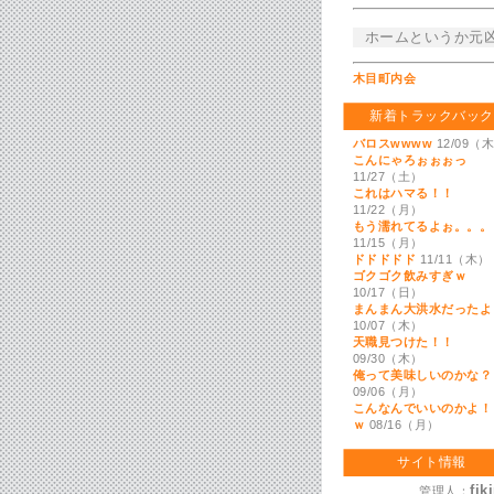
ホームというか元
木目町内会
新着トラックバック
バロスwwww
12/09（
こんにゃろぉぉぉっ
11/27（土）
これはハマる！！
11/22（月）
もう濡れてるよぉ。。。
11/15（月）
ドドドドド
11/11（木）
ゴクゴク飲みすぎｗ
10/17（日）
まんまん大洪水だったよ
10/07（木）
天職見つけた！！
09/30（木）
俺って美味しいのかな？
09/06（月）
こんなんでいいのかよ！
ｗ
08/16（月）
サイト情報
fik
管理人：