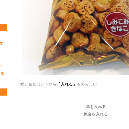
方
レ
 広
喝と気合はどうやら
「入れる」
ものらしい
喝を入れる
気合を入れる