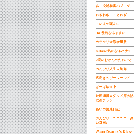
あ、松浦初実のブログ。
わざわざ ことわざ
この人の頭ん中
-ic-徒然なるままに
カラクリ☆忍者屋敷
mimiの気になるハナシ
2児のおかんのたわごと
のんびり人生大航海/
広島きのぴーワールド
ばーば珍道中
映画鑑賞＆グッズ探求
映画チラシ
あいの健康日記
のんびり ニコニコ 楽
い毎日♪
Water Dragon's Diary