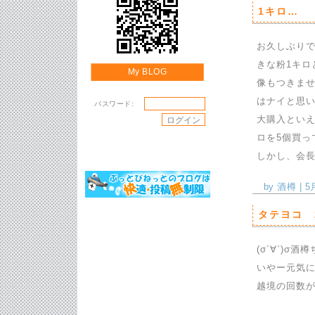
1キロ…
お久しぶり
きな粉1キロ
My BLOG
像もつきませ
はナイと思
パスワード:
大購入といえ
ロを5個買っ
しかし、会
by 酒樽 | 5
タテヨコ 
(σ´∀`)σ
いやー元気
越境の回数