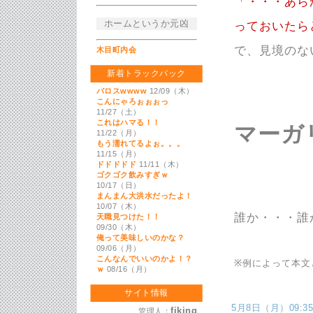
「・・・あら
ホームというか元凶
っておいたら
で、見境のな
木目町内会
新着トラックバック
バロスwwww
12/09（木）
こんにゃろぉぉぉっ
11/27（土）
これはハマる！！
マーガ
11/22（月）
もう濡れてるよぉ。。。
11/15（月）
ドドドドド
11/11（木）
ゴクゴク飲みすぎｗ
10/17（日）
まんまん大洪水だったよ！
10/07（木）
誰か・・・誰
天職見つけた！！
09/30（木）
俺って美味しいのかな？
09/06（月）
こんなんでいいのかよ！？
※例によって本文
ｗ
08/16（月）
サイト情報
5月8日（月）09:35 
fiking
管理人：