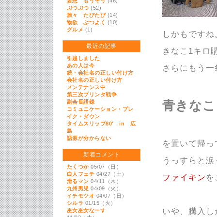
妄想 もうそう
(46)
ぶつぶつ
(52)
旅々 たびたび
(14)
物欲 ぶつよく
(10)
グルメ
(1)
しかもですね
最近の記事
きなこ1キロ
引越しました
あの人は今
さらにもう一
続・会社名の正しい付け方
会社名の正しい付け方
メンテナンス中
第三次プリンタ戦争
副会長語録
青きなこ
コミュニケーション・ブレ
イク・ダウン
タイムスリップ80' in 広
島
語源が分からない
を置いて帰っ
新着コメント
うっすらと涙
たくつか
05/07（日）
白人フェチ
04/27（土）
ファイキン
を
滑るマン
04/11（木）
九州男児
04/09（火）
イチモツオ
04/07（日）
シルラ
01/15（火）
いや、購入し
巫女巫女なーす