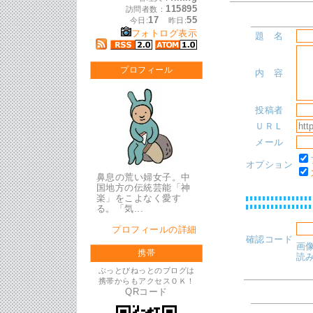
115895
訪問者数：
17
55
今日:
昨日:
フォトログ表示
題 名
プロフィール
内 容
投稿者
ＵＲＬ
メール
オプション
鼻息の荒い婦女子。中
国地方の伝統芸能「神
楽」をこよなく愛す
る。「気...
プロフィールの詳細
確認コード
画
携帯
読
ぶっとびねっとのブログは
携帯からもアクセスＯＫ！
QRコード