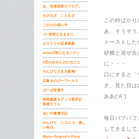
あ、松浦初実のブログ。
わざわざ ことわざ
この時ばかり
この人の頭ん中
あ、そうそう
-ic-徒然なるままに
トーストした
カラクリ☆忍者屋敷
砂糖と混ぜ合
mimiの気になるハナシ
2児のおかんのたわごと
に・・・
のんびり人生大航海/
口にすると「
広島きのぴーワールド
さ。見た目は
ばーば珍道中
ああ('A`)
映画鑑賞＆グッズ探求記
映画チラシ
あいの健康日記
毎日バフバフ
のんびり ニコニコ 楽し
い毎日♪
してきまして
Water Dragon's Diary