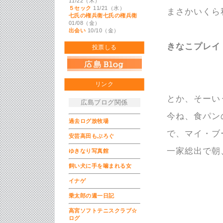
11/22（木）
５セック
11/21（水）
まさかいくら
七氏の権兵衛七氏の権兵衛
01/08（金）
出会い
10/10（金）
きなこプレイ
投票しる
リンク
とか、そーい
広島ブログ関係
今ね、食パン
過去ログ放牧場
で、マイ・ブ
安芸高田もぶろぐ
一家総出で朝
ゆきなり写真館
飼い犬に手を噛まれる女
イナゲ
乗太郎の週一日記
高宮ソフトテニスクラブ☆
ログ