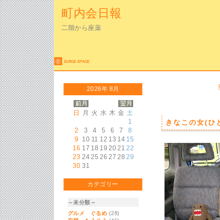
町内会日報
二階から座薬
2026年 8月
日
月
火
水
木
金
土
1
きなこの女(ひ
2
3
4
5
6
7
8
9
10
11
12
13
14
15
16
17
18
19
20
21
22
23
24
25
26
27
28
29
30
31
カテゴリー
～未分類～
グルメ ぐるめ
(28)