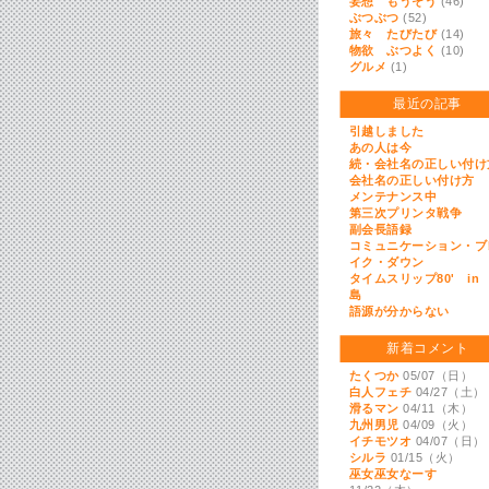
妄想 もうそう
(46)
ぶつぶつ
(52)
旅々 たびたび
(14)
物欲 ぶつよく
(10)
グルメ
(1)
最近の記事
引越しました
あの人は今
続・会社名の正しい付け
会社名の正しい付け方
メンテナンス中
第三次プリンタ戦争
副会長語録
コミュニケーション・ブ
イク・ダウン
タイムスリップ80' in
島
語源が分からない
新着コメント
たくつか
05/07（日）
白人フェチ
04/27（土）
滑るマン
04/11（木）
九州男児
04/09（火）
イチモツオ
04/07（日）
シルラ
01/15（火）
巫女巫女なーす