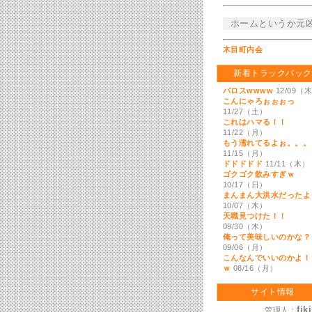
ホームというか元
木目町内会
新着トラックバック
バロスwwww
12/09（
こんにゃろぉぉぉっ
11/27（土）
これはハマる！！
11/22（月）
もう濡れてるよぉ。。。
11/15（月）
ドドドドド
11/11（木）
ゴクゴク飲みすぎｗ
10/17（日）
まんまん大洪水だったよ
10/07（木）
天職見つけた！！
09/30（木）
俺って美味しいのかな？
09/06（月）
こんなんでいいのかよ！
ｗ
08/16（月）
サイト情報
fik
管理人：