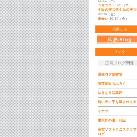
11/22（木）
５セック
11/21（水）
七氏の権兵衛七氏の権兵
01/08（金）
出会い
10/10（金）
投票しる
リンク
広島ブログ関係
過去ログ放牧場
安芸高田もぶろぐ
ゆきなり写真館
飼い犬に手を噛まれる女
イナゲ
乗太郎の週一日記
高宮ソフトテニスクラブ
ログ