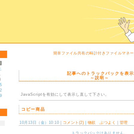
簡単ファイル共有の時計付きファイルマネー
土
記事へのトラックバックを表示
1
～説明～
8
5
2
JavaScriptを
有効にして
表示し直して下さい。
9
コピー商品
10月13日（金）10:10 |
コメント(2)
|
物欲 ぶつよく
|
管理
トラックバックはありません。