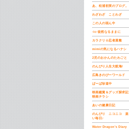
あ、松浦初実のブログ。
わざわざ ことわざ
この人の頭ん中
-ic-徒然なるままに
カラクリ☆忍者屋敷
mimiの気になるハナシ
2児のおかんのたわごと
のんびり人生大航海/
広島きのぴーワールド
ばーば珍道中
映画鑑賞＆グッズ探求
映画チラシ
あいの健康日記
のんびり ニコニコ 楽
い毎日♪
Water Dragon's Diary