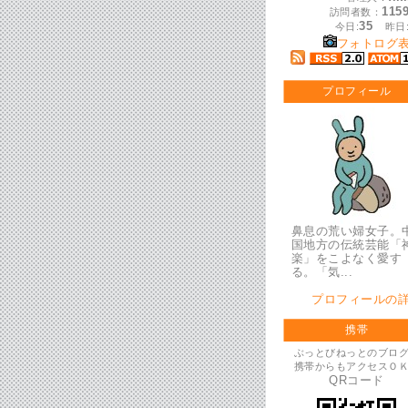
115
訪問者数：
35
今日:
昨日
フォトログ
プロフィール
鼻息の荒い婦女子。
国地方の伝統芸能「
楽」をこよなく愛す
る。「気...
プロフィールの
携帯
ぶっとびねっとのブロ
携帯からもアクセスＯ
QRコード