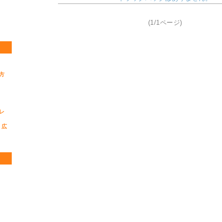
(1/1ページ)
方
レ
 広